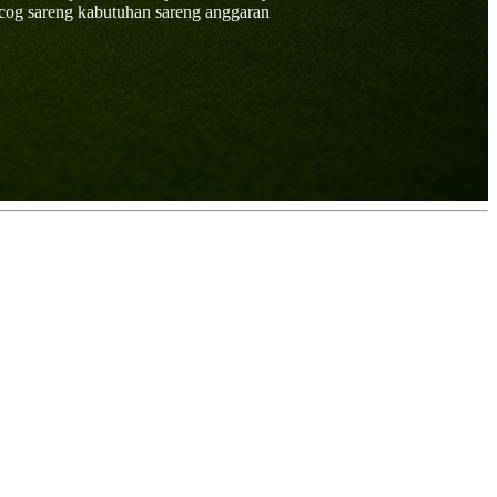
ocog sareng kabutuhan sareng anggaran