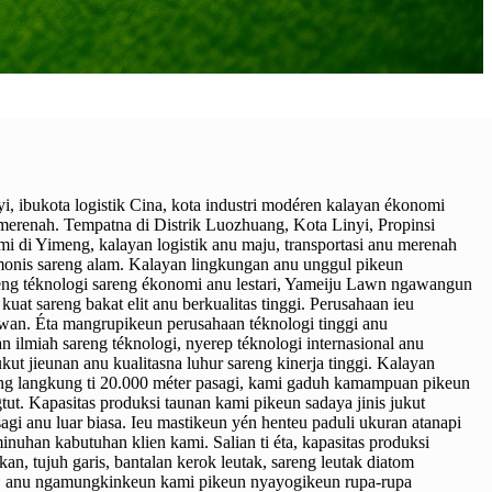
, ibukota logistik Cina, kota industri modéren kalayan ékonomi
 merenah. Tempatna di Distrik Luozhuang, Kota Linyi, Propinsi
mi di Yimeng, kalayan logistik anu maju, transportasi anu merenah
monis sareng alam. Kalayan lingkungan anu unggul pikeun
ng téknologi sareng ékonomi anu lestari, Yameiju Lawn ngawangun
uat sareng bakat elit anu berkualitas tinggi. Perusahaan ieu
wan. Éta mangrupikeun perusahaan téknologi tinggi anu
ilmiah sareng téknologi, nyerep téknologi internasional anu
kut jieunan anu kualitasna luhur sareng kinerja tinggi. Kalayan
ng langkung ti 20.000 méter pasagi, kami gaduh kamampuan pikeun
ut. Kapasitas produksi taunan kami pikeun sadaya jinis jukut
sagi anu luar biasa. Ieu mastikeun yén henteu paduli ukuran atanapi
inuhan kabutuhan klien kami. Salian ti éta, kapasitas produksi
an, tujuh garis, bantalan kerok leutak, sareng leutak diatom
i, anu ngamungkinkeun kami pikeun nyayogikeun rupa-rupa