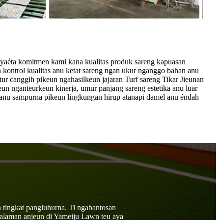
aéta komitmen kami kana kualitas produk sareng kapuasan
 kontrol kualitas anu ketat sareng ngan ukur nganggo bahan anu
ur canggih pikeun ngahasilkeun jajaran Turf sareng Tikar Jieunan
un nganteurkeun kinerja, umur panjang sareng estetika anu luar
 anu sampurna pikeun lingkungan hirup atanapi damel anu éndah
 tingkat pangluhurna. Ti ngabantosan
galaman anjeun di Yameiju Lawn teu aya