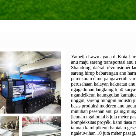
Yameiju Lawn ayana di Kota Linyi
anu maju sareng transportasi anu
Shandong, daérah révolusionér la
sareng hirup babarengan anu har
pamekaran élmu pangaweruh sare
perusahaan kalayan kakuatan anu k
ngagaduhan langkung ti 50 karya
ngandelkeun kaunggulan kamajuan 
unggul, sareng mingpin industri ju
basis produksi modéren anu ageu
minuhan pesenan anu paling nungt
jieunan ngahontal 8 juta méter pa
kompleksitas proyék, kami tiasa m
taunan kami pikeun bantalan gesek
ngaleuwihan 10 juta méter pasag