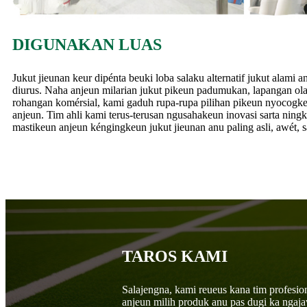
DIGUNAKAN LUAS
Jukut jieunan keur dipénta beuki loba salaku alternatif jukut alami
diurus. Naha anjeun milarian jukut pikeun padumukan, lapangan ol
rohangan komérsial, kami gaduh rupa-rupa pilihan pikeun nyocogk
anjeun. Tim ahli kami terus-terusan ngusahakeun inovasi sarta nin
mastikeun anjeun kéngingkeun jukut jieunan anu paling asli, awét, s
TAROS KAMI
Salajengna, kami reueus kana tim profesio
anjeun milih produk anu pas dugi ka ngaj