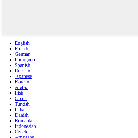
English
French
German
Portuguese
Spanish
Russian
Japanese
Korean
Arabic
Irish
Greek
Turkish
Italian
Danish
Romanian
Indonesian
Czech
Afrikaans