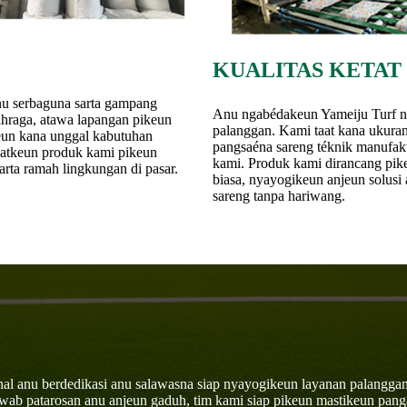
KUALITAS KETAT
 anu serbaguna sarta gampang
Anu ngabédakeun Yameiju Turf ny
ahraga, atawa lapangan pikeun
palanggan. Kami taat kana ukuran
eun kana unggal kabutuhan
pangsaéna sareng téknik manufakt
gkatkeun produk kami pikeun
kami. Produk kami dirancang pike
arta ramah lingkungan di pasar.
biasa, nyayogikeun anjeun solusi
sareng tanpa hariwang.
nal anu berdedikasi anu salawasna siap nyayogikeun layanan palanggan
awab patarosan anu anjeun gaduh, tim kami siap pikeun mastikeun pan