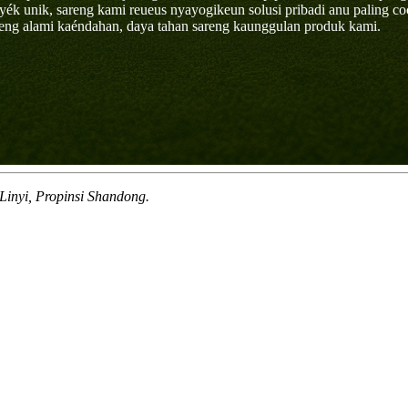
yék unik, sareng kami reueus nyayogikeun solusi pribadi anu paling c
areng alami kaéndahan, daya tahan sareng kaunggulan produk kami.
inyi, Propinsi Shandong.