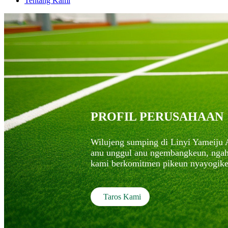
Tentang Kami
PROFIL PERUSAHAAN
Wilujeng sumping di Linyi Yameiju A
anu unggul anu ngembangkeun, ngahas
kami berkomitmen pikeun nyayogikeu
Taros Kami