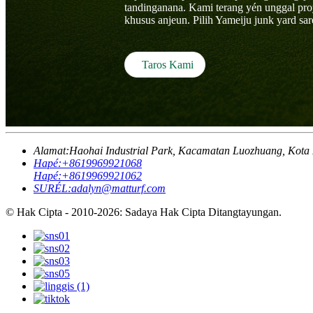
tandinganana. Kami terang yén unggal pro
khusus anjeun. Pilih Yameiju junk yard s
Taros Kami
Alamat:
Haohai Industrial Park, Kacamatan Luozhuang, Kota L
Hapé:
+8619969921068
Hapé:
+8619969921062
SURÉL:
adalyn@matturf.com
© Hak Cipta - 2010-2026: Sadaya Hak Cipta Ditangtayungan.