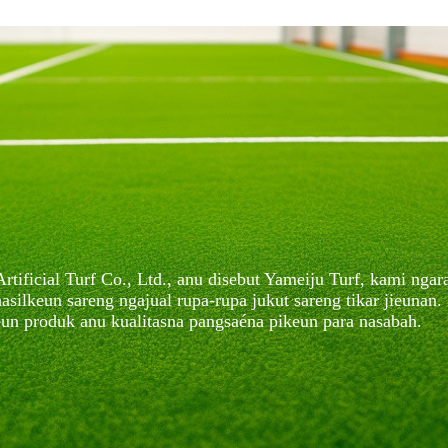
rtificial Turf Co., Ltd., anu disebut Yameiju Turf, kami nga
ilkeun sareng ngajual rupa-rupa jukut sareng tikar jieunan. 
n produk anu kualitasna pangsaéna pikeun para nasabah.