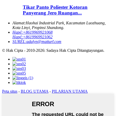
Tikar Panto Poliester Kotoran
Panyerang Jero Ruangan...
Alamat:
Haohai Industrial Park, Kacamatan Luozhuang,
Kota Linyi, Propinsi Shandong.
Hapé:
+8619969921068
Hapé:
+8619969921062
SURÉL:
adalyn@matturf.com
© Hak Cipta - 2010-2026: Sadaya Hak Cipta Ditangtayungan.
Peta situs
-
BLOG UTAMA
-
PILARIAN UTAMA