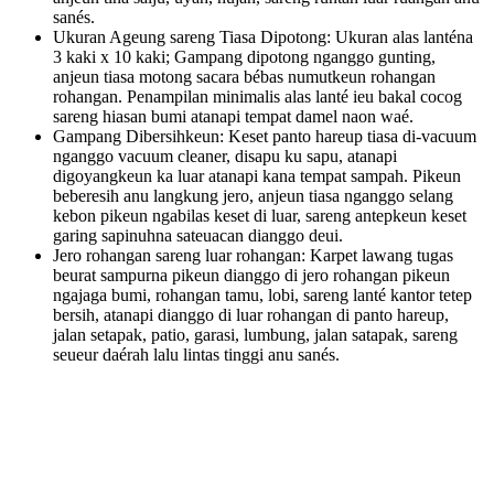
sanés.
Ukuran Ageung sareng Tiasa Dipotong: Ukuran alas lanténa
3 kaki x 10 kaki; Gampang dipotong nganggo gunting,
anjeun tiasa motong sacara bébas numutkeun rohangan
rohangan. Penampilan minimalis alas lanté ieu bakal cocog
sareng hiasan bumi atanapi tempat damel naon waé.
Gampang Dibersihkeun: Keset panto hareup tiasa di-vacuum
nganggo vacuum cleaner, disapu ku sapu, atanapi
digoyangkeun ka luar atanapi kana tempat sampah. Pikeun
beberesih anu langkung jero, anjeun tiasa nganggo selang
kebon pikeun ngabilas keset di luar, sareng antepkeun keset
garing sapinuhna sateuacan dianggo deui.
Jero rohangan sareng luar rohangan: Karpet lawang tugas
beurat sampurna pikeun dianggo di jero rohangan pikeun
ngajaga bumi, rohangan tamu, lobi, sareng lanté kantor tetep
bersih, atanapi dianggo di luar rohangan di panto hareup,
jalan setapak, patio, garasi, lumbung, jalan satapak, sareng
seueur daérah lalu lintas tinggi anu sanés.