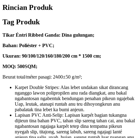
Rincian Produk
Tag Produk
Tikar Éntri Ribbed Ganda: Dina gulungan;
Bahan: Poliéster + PVC;
Ukuran: 90/100/120/160/180/200 cm * 1500 cm;
MOQ: 500SQM;
Beurat total/méter pasagi: 2
4
00±50 g/m²;
Karpet Double Stripes: Alas lebet undakan sikat dirancang
nganggo lawon polipropilen anu rada diangkat, anu bakal
ngabantosan ngabentuk bendungan penahan pikeun ngajebak
Uap, leutak, atanapi runtah anu teu dihoyongkeun anu
pabalatak tina lebet ka bumi anjeun.
Lapisan PVC Anti-Selip: Lapisan karpét bagian tukangna
dijieun tina bahan PVC, tahan slip sareng tahan cai, anu bakal
ngabantosan ngajaga karpét tetep dina tempatna pikeun
nyegah slip, titajong, sareng labuh, sareng ngajagi lanté
anjeun tina salju, uyah, hujan, sareng runtah luar ruangan anu