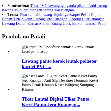
Saméméhna:
Tikar PVC lawang iga ganda pikeun Lobi sareng
lawang asup jero ruangan sareng luar ruangan
Teras:
Tikar Lantai Lawang Tujuh Iga Karpet Pelari Dapur,
Bahan TPR pikeun Lorong Jero Ruangan, Lorong Luar Ruangan,
Lawang Dapur, Kamar Mandi, Ruang Cuci, Balkon, Garasi, Patio
Produk nu Patali
Lawang panto kerok leutak poliéster
karpét PVC ...
Tikar Lantai Digital Tikar Panto
Keset Panto Jero Ruangan...